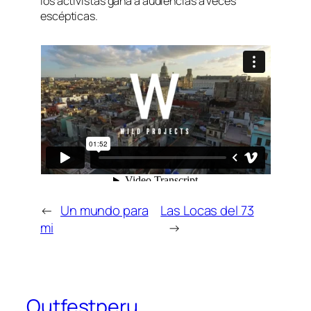
los activistas gana a audiencias a veces
escépticas.
←
Un mundo para
Las Locas del 73
mi
→
Outfestperu