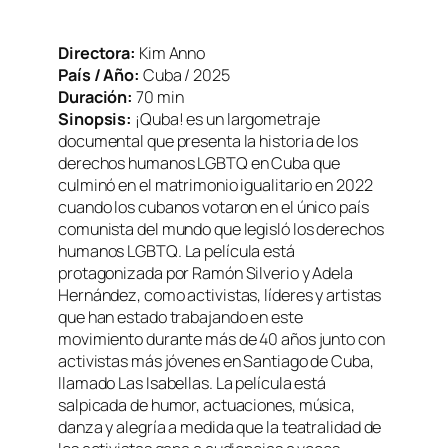
Directora:
Kim Anno
País / Año:
Cuba / 2025
Duración:
70 min
Sinopsis:
¡Quba! es un largometraje
documental que presenta la historia de los
derechos humanos LGBTQ en Cuba que
culminó en el matrimonio igualitario en 2022
cuando los cubanos votaron en el único país
comunista del mundo que legisló los derechos
humanos LGBTQ. La película está
protagonizada por Ramón Silverio y Adela
Hernández, como activistas, líderes y artistas
que han estado trabajando en este
movimiento durante más de 40 años junto con
activistas más jóvenes en Santiago de Cuba,
llamado Las Isabellas. La película está
salpicada de humor, actuaciones, música,
danza y alegría a medida que la teatralidad de